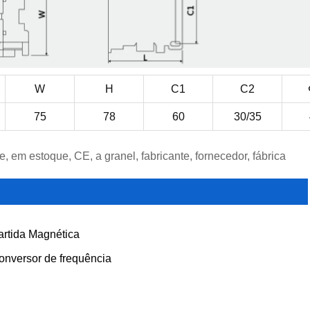
W
H
C1
C2
75
78
60
30/35
 em estoque, CE, a granel, fabricante, fornecedor, fábrica
artida Magnética
onversor de frequência