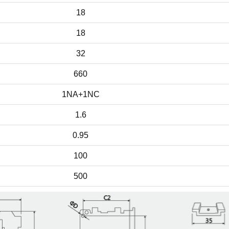
18
18
32
660
1NA+1NC
1.6
0.95
100
500