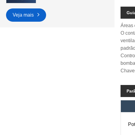
Gui
Veja mais
Áreas 
O cont
ventil
padrão
Contro
bomba 
Chaves
Par
Pot