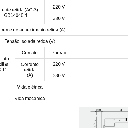
220 V
rente retida (AC-3)
GB14048.4
380 V
rrente de aquecimento retida (A)
Tensão isolada retida (V)
Contato
Padrão
tato
iliar
220 V
Corrente
-15
retida
(A)
380 V
Vida elétrica
Vida mecânica