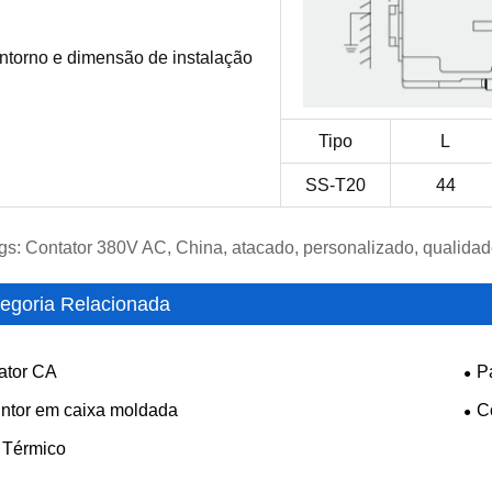
ntorno e dimensão de instalação
Tipo
L
SS-T20
44
gs: Contator 380V AC, China, atacado, personalizado, qualidade,
egoria Relacionada
ator CA
P
untor em caixa moldada
C
 Térmico