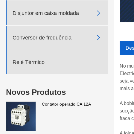

Disjuntor em caixa moldada

Conversor de frequência
Des
Relé Térmico
No mun
Electr
seja v
mais a
Novos Produtos
A bobi
Contator operado CA 12A
sucção
fraca 
A folg