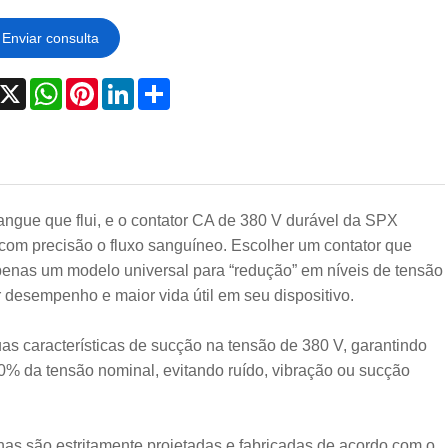
Enviar consulta
acebook
X
WhatsApp
Pinterest
LinkedIn
Share
 sangue que flui, e o contator CA de 380 V durável da SPX
a com precisão o fluxo sanguíneo. Escolher um contator que
penas um modelo universal para “redução” em níveis de tensão
r desempenho e maior vida útil em seu dispositivo.
uas características de sucção na tensão de 380 V, garantindo
 10% da tensão nominal, evitando ruído, vibração ou sucção
ernas são estritamente projetadas e fabricadas de acordo com o