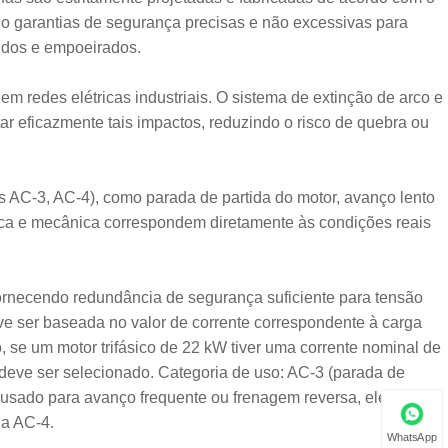
do garantias de segurança precisas e não excessivas para
midos e empoeirados.
em redes elétricas industriais. O sistema de extinção de arco e
r eficazmente tais impactos, reduzindo o risco de quebra ou
s AC-3, AC-4), como parada de partida do motor, avanço lento
trica e mecânica correspondem diretamente às condições reais
fornecendo redundância de segurança suficiente para tensão
eve ser baseada no valor de corrente correspondente à carga
 se um motor trifásico de 22 kW tiver uma corrente nominal de
deve ser selecionado. Categoria de uso: AC-3 (parada de
 usado para avanço frequente ou frenagem reversa, ele precisa
ia AC-4.
WhatsApp