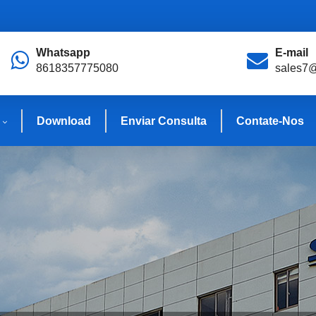
Whatsapp
E-mail
8618357775080
sales7
Download
Enviar Consulta
Contate-Nos