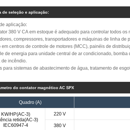
a de seleção e aplicação:
de aplicação:
ator 380 V CA em estoque é adequado para controlar todos os 
adores, compressores, transportadores e máquinas de linha d
 em centros de controle de motores (MCC), painéis de distribu
le de energia para unidade central de ar condicionado, bomba 
de incêndio.
 para sistemas de abastecimento de água, tratamento de esgot
âmetro do contator magnético AC SPX
Quadro (A)
220 V
KW/HP(AC-3)
ência retida(AC-3)
IEC60947-4
380 V