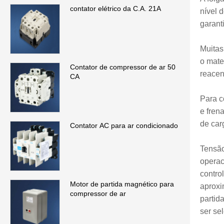
contator elétrico da C.A. 21A
nível 
garant
Muitas
o mate
Contator de compressor de ar 50
reacen
CA
Para c
e fren
de car
Contator AC para ar condicionado
Tensão
operac
contro
Motor de partida magnético para
aproxi
compressor de ar
partid
ser se