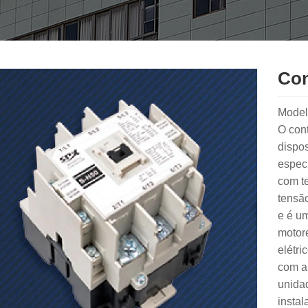
Con
Model
O con
dispos
especi
com t
tensão
e é u
motor
elétri
com a 
unidad
instal