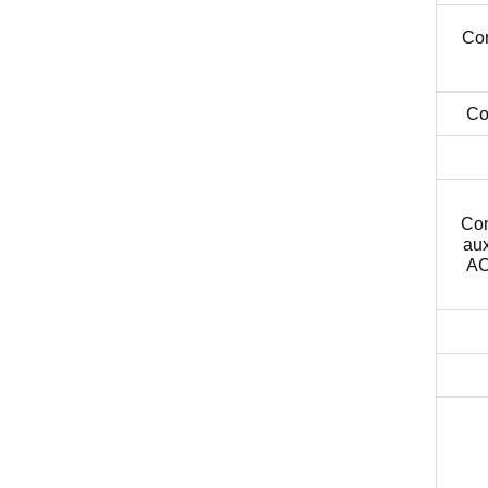
Cor
Co
Con
aux
AC