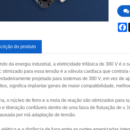
F
crição do produto
do da energia industrial, a eletricidade trifásica de 380 V é o
ic otimizado para essa tensão é a válvula cardíaca que control
erdadeiramente projetado para sistemas de 380 V, em vez de a
ltos, significa implantar genes de maior compatibilidade, melho
na, o núcleo de ferro e a mola de reação são otimizados para s
 e liberação confiáveis ​​dentro de uma faixa de flutuação de ±
causada por má adaptação de tensão.
a elétrica e a distância de fuga entre as partes energizadas int