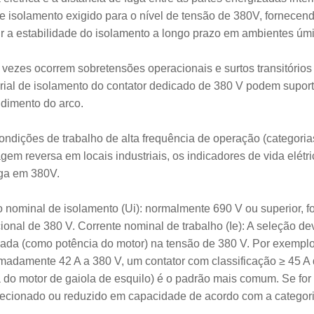
de isolamento exigido para o nível de tensão de 380V, fornecen
ir a estabilidade do isolamento a longo prazo em ambientes ú
 vezes ocorrem sobretensões operacionais e surtos transitórios 
rial de isolamento do contator dedicado de 380 V podem suporta
dimento do arco.
ondições de trabalho de alta frequência de operação (categoria
agem reversa em locais industriais, os indicadores de vida elé
ga em 380V.
 nominal de isolamento (Ui): normalmente 690 V ou superior, 
ional de 380 V. Corrente nominal de trabalho (Ie): A seleção d
lada (como potência do motor) na tensão de 380 V. Por exemplo,
madamente 42 A a 380 V, um contator com classificação ≥ 45 A 
a do motor de gaiola de esquilo) é o padrão mais comum. Se for
lecionado ou reduzido em capacidade de acordo com a categor